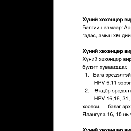
Хүний хөхөнцөр ви
Бэлгийн замаар: Ар
гэдэс, амын хөндий
Хүний хөхөнцөр ви
Хүний хөхөнцөр вир
бүлэгт хуваагддаг.
Бага эрсдэлтэй
        HPV 6,11 зэр
 Өндөр эрсдэл
        HPV 16,18, 3
хоолой,     бэлэг э
Ялангуяа 16, 18 нь
Хүний хөхөнцөр вир