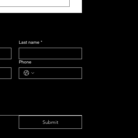
эний мөөгөнцөр гэж юу
Last name
*
Phone
Submit