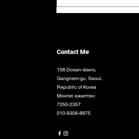
Яагаад жил бүр шинжилгээ
өгөх шаардлагатай вэ?
Contact Me
108 Dosan-daero,
Gangnam-gu, Seoul,
Republic of Korea
Монгол ажилтан:
7255-2357
010-9306-8875