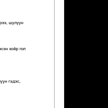
рээ, шулуун 
сэн хоёр гол 
луун гэдэс, 