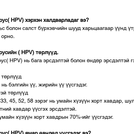
рус( HPV) хэрхэн халдварладаг вэ?
ьс болон салст бүрхэвчийн шууд харьцаагаар үүнд үт
 орно.
русийн ( HPV) төрлүүд.
ус( HPV) нь бага эрсдэлтэй болон өндөр эрсдэлтэй гэ
 төрлүүд
эг нь бэлгийн үү, жирийн үү үүсгэдэг.
тэй төрлүүд
1, 33, 45, 52, 58 зэрэг нь умайн хүзүүн хорт хавдар, шу
рхтний хавдар үүсгэх эрсдэлтэй.
 умайн хүзүүн хорт хавдрын 70%-ийг үүсгэдэг.
ус( HPV) ямар өвчлөл үүсгэдэг вэ?