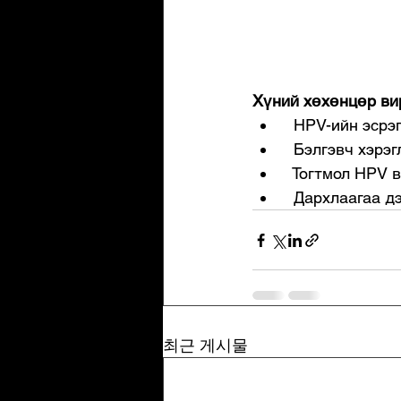
Хүний хөхөнцөр вир
  HPV-ийн эсрэ
  Бэлгэвч хэрэг
  Тогтмол HPV 
  Дархлаагаа 
최근 게시물