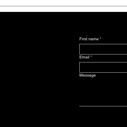
Умайн миомаан мэсийн бус
Үтрэ
эмчилгээ. RFA
вэ?
(Radiofrequency Ablation)
First name
*
Email
*
Message