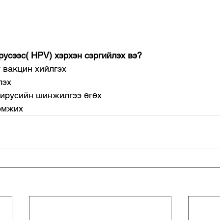
усээс( HPV) хэрхэн сэргийлэх вэ?
г вакцин хийлгэх
лэх
вирусийн шинжилгээ өгөх
дэмжих