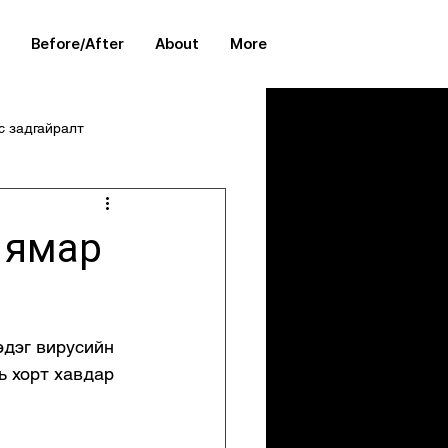
Before/After
About
More
с задгайралт
ж ямар
эдэг вирусийн 
ь хорт хавдар 