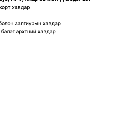
 хорт хавдар
болон залгиурын хавдар
, бэлэг эрхтний хавдар