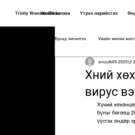
Trinity Women's Clinic
Умайн миома
Үтрээ нарийсгах
Өн
Бусад эмчилгээ
Умайн миома мэсгү
xnrzulb05
2025년 
Хүний хө
вирус вэ
Хүний хөхөнцөр
бүлэг бөгөөд 2
үүсгэх өндөр э