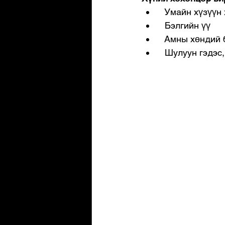
  Умайн хүзүүн
  Бэлгийн үү
  Амны хөндий 
  Шулуун гэдэс