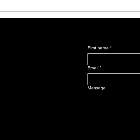
Умайн миомаан мэсийн бус
Үтрэ
эмчилгээ. RFA
вэ?
(Radiofrequency Ablation)
First name
*
Email
*
Message