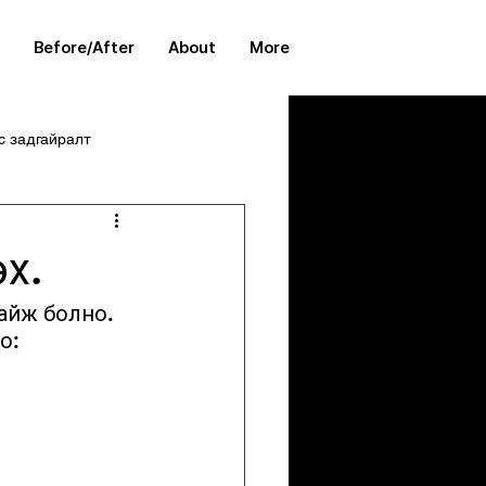
Before/After
About
More
с задгайралт
өх.
айж болно. 
о: