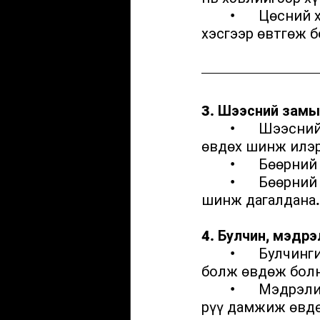
	•	Цөсний хүүдийн асуудлууд: Цөсний чулуу, үрэвсэл нь хажуу, доод 
хэсгээр өвтгөж б
3. Шээсний замын 
	•	Шээсний замын халдвар (UTI): Шээсний өнгө, үнэр өөрчлөгдөх, 
өвдөх шинж илэр
	•	Бөөрн
	•	Бөөрний үрэвсэл (пиелонефрит): Халуурах, ууц нуруугаар өвдөх 
шинж дагалдана.
4. Булчин, мэдр
	•	Булчингийн суналт, урагдалт: Хэт их дасгал, жингийн өөрчлөлтөөс 
болж өвдөж бол
	•	Мэдрэлийн дарагдалт, нурууны асуудал: Нурууны нөлөөгөөр хэвлий 
рүү дамжиж өвдө