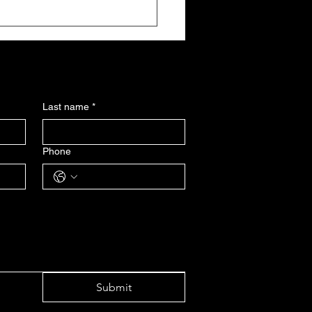
эний мөөгөнцөр гэж юу
Last name
*
Phone
Submit