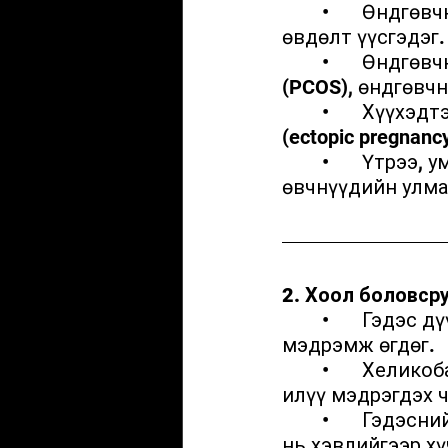
	•	Өндгөвчний уйланхай (киста): Томорсон эсвэл хагарсан уйланхай 
өвдөлт үүсгэдэг.
	•	Өндгөвчний бусад эмгэгүүд: Поликистоз өндгөвчний хам шинж 
(PCOS), өндгөвчни
	•	Хүүхэдтэй болохтой холбоотой асуудал: Умайн гаднах жирэмслэлт 
(ectopic pregnan
	•	Үтрээ, умайн үрэвсэл (PID): Бэлгийн замаар халдварладаг 
өвчнүүдийн улма
2. Хоол боловсру
	•	Гэдэс дүүрэх, өтгөн хатах: Хэвлийн доод хэсгээр эвгүй оргих 
мэдрэмж өгдөг.
	•	Хеликобактер (H. pylori), ходоодны шарх – Өвдөлт нь дээд хэсгээр 
илүү мэдрэгдэх 
	•	Гэдэсний үрэвсэл, халдвар: Цусан суулга, хоолны хордлого зэрэг 
нь хэвлийгээр хү