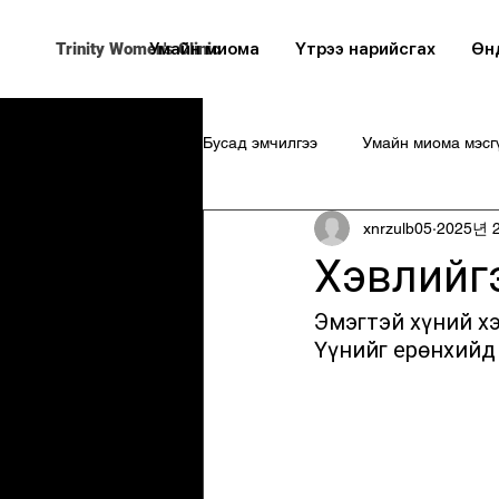
Trinity Women's Clinic
Умайн миома
Үтрээ нарийсгах
Өн
Бусад эмчилгээ
Умайн миома мэсгү
xnrzulb05
2025년 
Хэвлийгэ
Эмэгтэй хүний х
Үүнийг ерөнхийд 