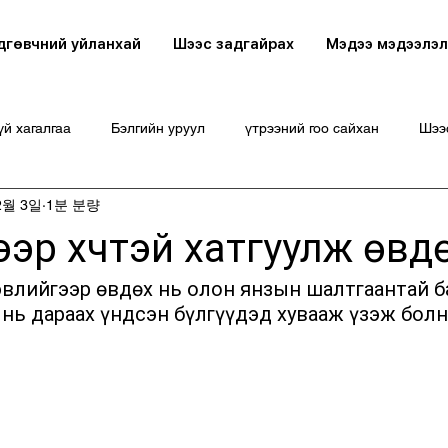
дгөвчний уйланхай
Шээс задгайрах
Мэдээ мэдээлэл
й хагалгаа
Бэлгийн уруул
үтрээний гоо сайхан
Шээ
2월 3일
1분 분량
эр хүчтэй хатгуулж өвд
эвлийгээр өвдөх нь олон янзын шалтгаантай б
нь дараах үндсэн бүлгүүдэд хувааж үзэж болн