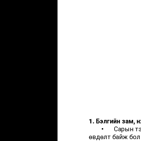
1. Бэлгийн зам, н
	•	Сарын тэмдгийн өвдөлт (дисменорея) – Хэвийн ба хэвийн бус 
өвдөлт байж бол