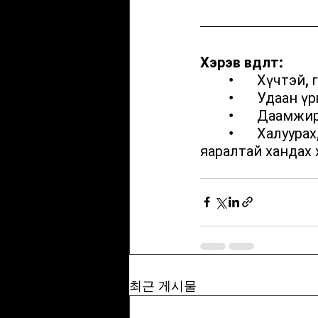
Хэрэв өвдөлт:
	•	Хүчтэй
	•	Удаан
	•	Даамж
	•	Халуурах, бөөлжих, цус гарах зэрэг шинж дагалдсан бол эмчид 
яаралтай хандах 
최근 게시물