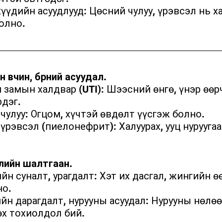
олно.
өвчин, бөөрний асуудал.
дэг.
ий чулуу: Огцом, хүчтэй өвдөлт үүсгэж болно.
элийн шалтгаан.
но.
х тохиолдол бий.