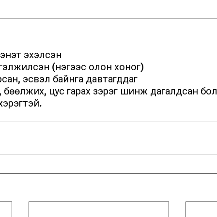
, гэнэт эхэлсэн
 үргэлжилсэн (нэгээс олон хоног)
ирсан, эсвэл байнга давтагддаг
хэрэгтэй.