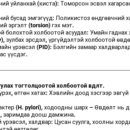
й эргэлт (torsion) гэх мэт.
cy), зулбах эрсдэл, үргүйдэлтэй холбоотой өвд
ас үүсдэг.
улах тогтолцоотой холбоотой өвдөлт.
ч, заримдаа доош дамжина.
чтэй өвтгөдөг.