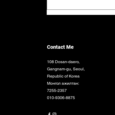
Яагаад жил бүр шинжилгээ
өгөх шаардлагатай вэ?
Contact Me
108 Dosan-daero,
Gangnam-gu, Seoul,
Republic of Korea
Монгол ажилтан:
7255-2357
010-9306-8875