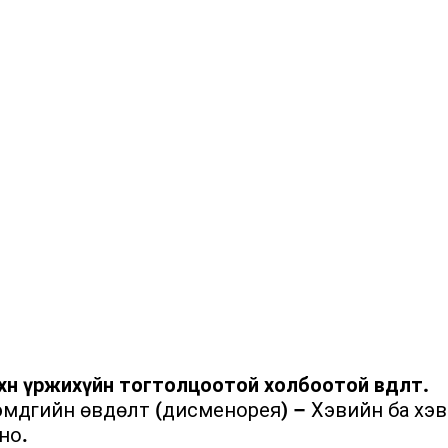
өхөн үржихүйн тогтолцоотой холбоотой өвдөлт.
но.